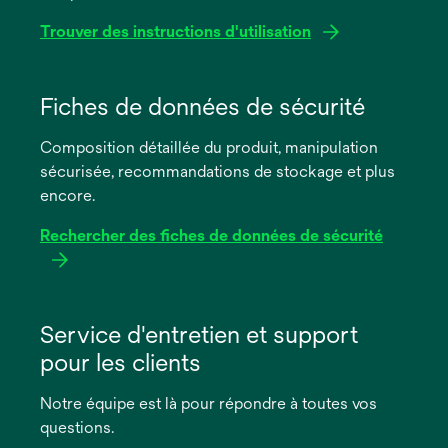
Trouver des instructions d'utilisation
s’ouvre
dans
Fiches de données de sécurité
un
Composition détaillée du produit, manipulation
nouvel
sécurisée, recommandations de stockage et plus
onglet
encore.
Rechercher des fiches de données de sécurité
s’ouvre
dans
Service d'entretien et support
un
pour les clients
nouvel
onglet
Notre équipe est là pour répondre à toutes vos
questions.