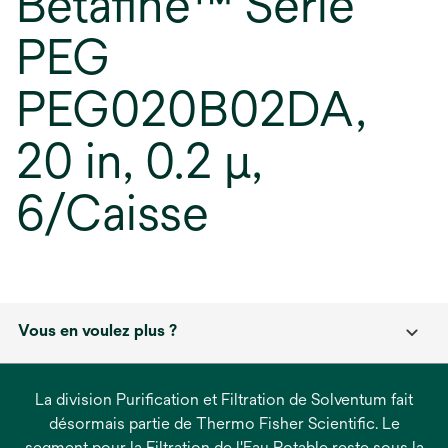
Betafine™ Série
PEG
PEG020B02DA,
20 in, 0.2 µ,
6/Caisse
Vous en voulez plus ?
La division Purification et Filtration de Solventum fait
désormais partie de Thermo Fisher Scientific. Le
segment pour la Filtration de l'Eau Potable reste sous la