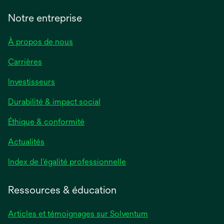
Notre entreprise
À propos de nous
Carrières
Investisseurs
Durabilité & impact social
Éthique & conformité
Actualités
s’ouvre
Index de l'égalité professionnelle
dans
un
Ressources & éducation
nouvel
onglet
Articles et témoignages sur Solventum