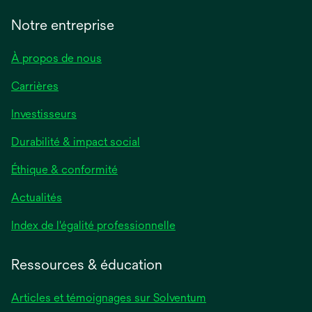
Notre entreprise
À propos de nous
Carrières
Investisseurs
Durabilité & impact social
Éthique & conformité
Actualités
s’ouvre
Index de l'égalité professionnelle
dans
un
Ressources & éducation
nouvel
onglet
Articles et témoignages sur Solventum