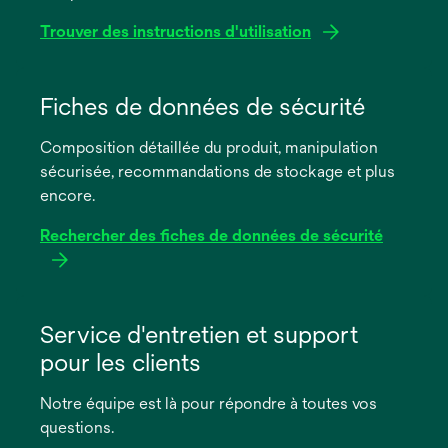
Trouver des instructions d'utilisation
s’ouvre
dans
Fiches de données de sécurité
un
Composition détaillée du produit, manipulation
nouvel
sécurisée, recommandations de stockage et plus
onglet
encore.
Rechercher des fiches de données de sécurité
s’ouvre
dans
Service d'entretien et support
un
pour les clients
nouvel
onglet
Notre équipe est là pour répondre à toutes vos
questions.