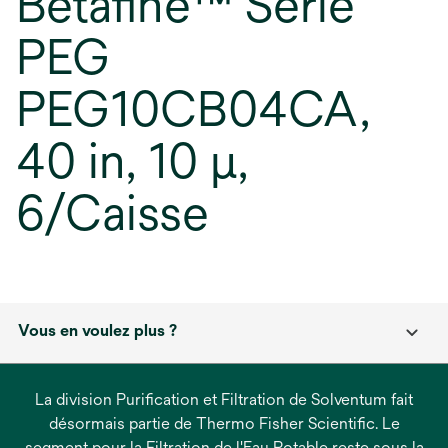
Betafine™ Série
PEG
PEG10CB04CA,
40 in, 10 µ,
6/Caisse
Vous en voulez plus ?
La division Purification et Filtration de Solventum fait
désormais partie de Thermo Fisher Scientific. Le
segment pour la Filtration de l'Eau Potable reste sous la