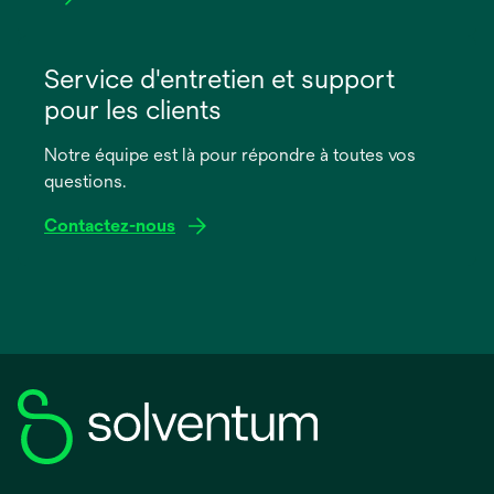
s’ouvre
dans
Service d'entretien et support
un
pour les clients
nouvel
onglet
Notre équipe est là pour répondre à toutes vos
questions.
Contactez-nous