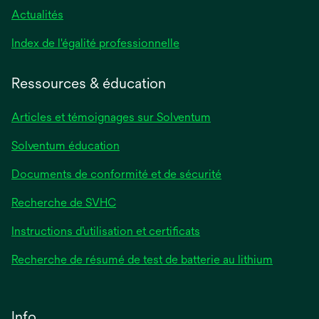
Actualités
s’ouvre
Index de l'égalité professionnelle
dans
un
Ressources & éducation
nouvel
onglet
Articles et témoignages sur Solventum
Solventum éducation
Documents de conformité et de sécurité
Recherche de SVHC
Instructions d’utilisation et certificats
Recherche de résumé de test de batterie au lithium
Info