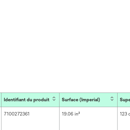
Identifiant du produit
Surface (Imperial)
Supe
7100272361
19.06 in²
123 