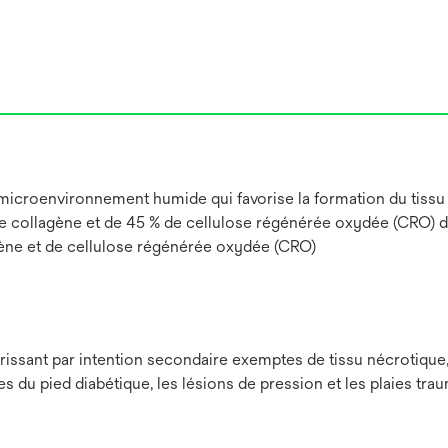
roenvironnement humide qui favorise la formation du tissu de gr
de collagène et de 45 % de cellulose régénérée oxydée (CRO) d
ène et de cellulose régénérée oxydée (CRO)
érissant par intention secondaire exemptes de tissu nécrotique,
es du pied diabétique, les lésions de pression et les plaies tra