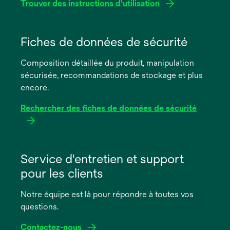
Trouver des instructions d'utilisation
s’ouvre
dans
Fiches de données de sécurité
un
Composition détaillée du produit, manipulation
nouvel
sécurisée, recommandations de stockage et plus
onglet
encore.
Rechercher des fiches de données de sécurité
s’ouvre
dans
Service d'entretien et support
un
pour les clients
nouvel
onglet
Notre équipe est là pour répondre à toutes vos
questions.
Contactez-nous