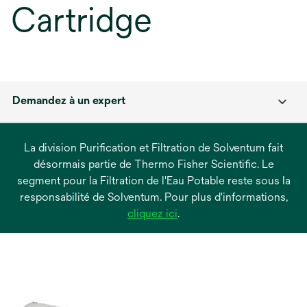
Cartridge
Demandez à un expert
La division Purification et Filtration de Solventum fait
désormais partie de Thermo Fisher Scientific. Le
segment pour la Filtration de l'Eau Potable reste sous la
responsabilité de Solventum. Pour plus d'informations,
s’ouvre
cliquez ici
.
dans
un
nouvel
onglet