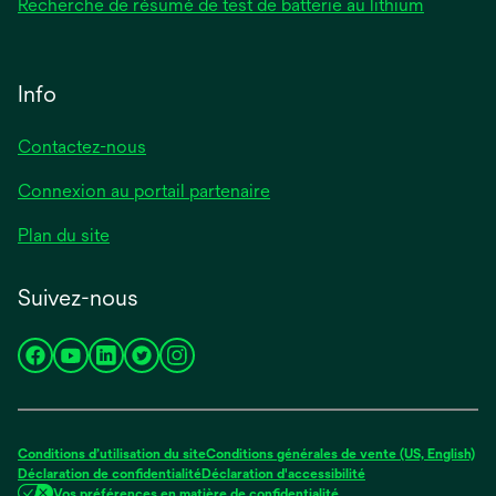
Recherche de résumé de test de batterie au lithium
Info
Contactez-nous
Connexion au portail partenaire
Plan du site
Suivez-nous
s’ouvre
s’ouvre
s’ouvre
s’ouvre
s’ouvre
dans
dans
dans
dans
dans
un
un
un
un
un
nouvel
nouvel
nouvel
nouvel
nouvel
Conditions d’utilisation du site
Conditions générales de vente (US, English)
onglet
onglet
onglet
onglet
onglet
Déclaration de confidentialité
Déclaration d'accessibilité
Vos préférences en matière de confidentialité