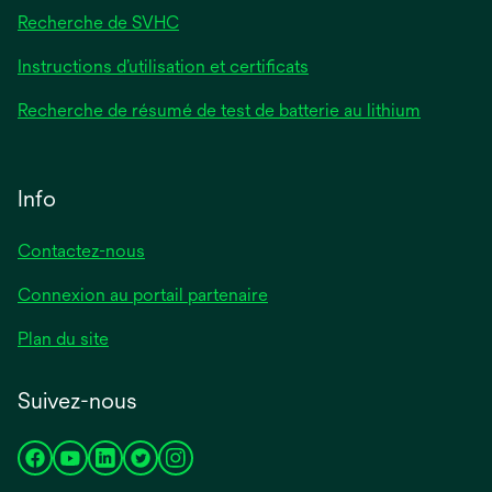
Recherche de SVHC
Instructions d’utilisation et certificats
Recherche de résumé de test de batterie au lithium
Info
Contactez-nous
Connexion au portail partenaire
Plan du site
Suivez-nous
s’ouvre
s’ouvre
s’ouvre
s’ouvre
s’ouvre