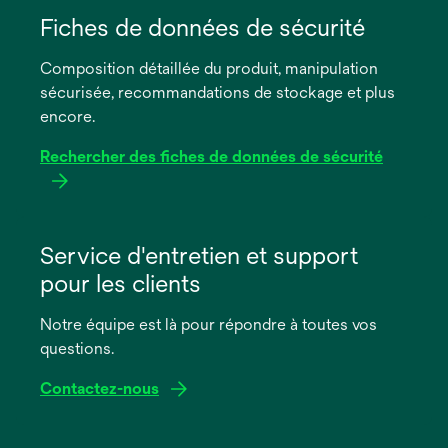
dans
Fiches de données de sécurité
un
Composition détaillée du produit, manipulation
nouvel
sécurisée, recommandations de stockage et plus
onglet
encore.
Rechercher des fiches de données de sécurité
s’ouvre
dans
Service d'entretien et support
un
pour les clients
nouvel
onglet
Notre équipe est là pour répondre à toutes vos
questions.
Contactez-nous