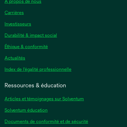
À propos de nous
Carrières
Investisseurs
Durabilité & impact social
Éthique & conformité
Actualités
s’ouvre
Index de l'égalité professionnelle
dans
un
Ressources & éducation
nouvel
onglet
Articles et témoignages sur Solventum
Solventum éducation
Documents de conformité et de sécurité