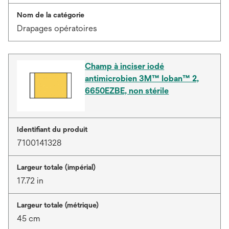
Nom de la catégorie
Drapages opératoires
Champ à inciser iodé
antimicrobien 3M™ Ioban™ 2,
6650EZBE, non stérile
Identifiant du produit
7100141328
Largeur totale (impérial)
17.72 in
Largeur totale (métrique)
45 cm