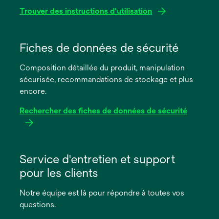
Trouver des instructions d'utilisation
s’ouvre
dans
Fiches de données de sécurité
un
Composition détaillée du produit, manipulation
nouvel
sécurisée, recommandations de stockage et plus
onglet
encore.
Rechercher des fiches de données de sécurité
s’ouvre
dans
Service d'entretien et support
un
pour les clients
nouvel
onglet
Notre équipe est là pour répondre à toutes vos
questions.