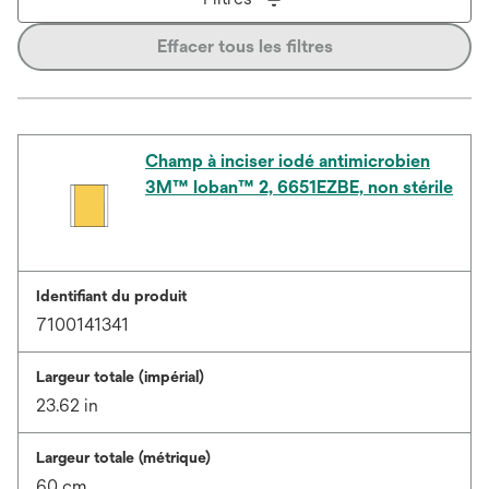
Effacer tous les filtres
Champ à inciser iodé antimicrobien
3M™ Ioban™ 2, 6651EZBE, non stérile
Identifiant du produit
7100141341
Largeur totale (impérial)
23.62 in
Largeur totale (métrique)
60 cm