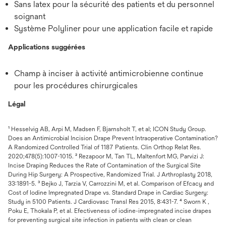
Sans latex pour la sécurité des patients et du personnel
soignant
Système Polyliner pour une application facile et rapide
Applications suggérées
Champ à inciser à activité antimicrobienne continue
pour les procédures chirurgicales
Légal
¹ Hesselvig AB, Arpi M, Madsen F, Bjarnsholt T, et al; ICON Study Group.
Does an Antimicrobial Incision Drape Prevent Intraoperative Contamination?
A Randomized Controlled Trial of 1187 Patients. Clin Orthop Relat Res.
2020;478(5):1007-1015. ² Rezapoor M, Tan TL, Maltenfort MG, Parvizi J:
Incise Draping Reduces the Rate of Contamination of the Surgical Site
During Hip Surgery: A Prospective, Randomized Trial. J Arthroplasty 2018,
33:1891-5. ³ Bejko J, Tarzia V, Carrozzini M, et al. Comparison of Efcacy and
Cost of Iodine Impregnated Drape vs. Standard Drape in Cardiac Surgery:
Study in 5100 Patients. J Cardiovasc Transl Res 2015, 8:431-7. ⁴ Sworn K ,
Poku E, Thokala P, et al. Efectiveness of iodine-impregnated incise drapes
for preventing surgical site infection in patients with clean or clean