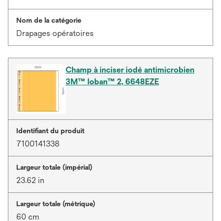
Nom de la catégorie
Drapages opératoires
Champ à inciser iodé antimicrobien
3M™ Ioban™ 2, 6648EZE
Identifiant du produit
7100141338
Largeur totale (impérial)
23.62 in
Largeur totale (métrique)
60 cm