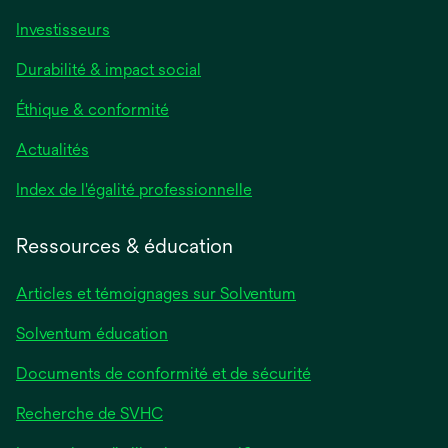
Investisseurs
Durabilité & impact social
Éthique & conformité
Actualités
s’ouvre
Index de l'égalité professionnelle
dans
un
Ressources & éducation
nouvel
onglet
Articles et témoignages sur Solventum
Solventum éducation
Documents de conformité et de sécurité
Recherche de SVHC