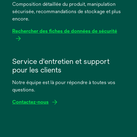
Composition détaillée du produit, manipulation
nouvel
sécurisée, recommandations de stockage et plus
onglet
encore.
Rechercher des fiches de données de sécurité
s’ouvre
dans
Service d'entretien et support
un
pour les clients
nouvel
onglet
Notre équipe est là pour répondre à toutes vos
questions.
Contactez-nous