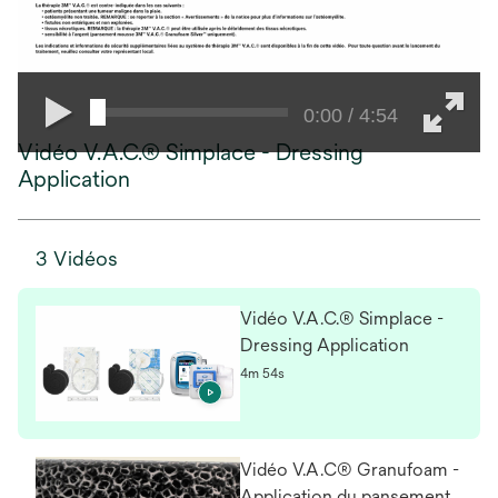
0:00 / 4:54
Vidéo V.A.C.® Simplace - Dressing
Application
3 Vidéos
Vidéo V.A.C.® Simplace -
Dressing Application
4m 54s
Vidéo V.A.C® Granufoam -
Application du pansement