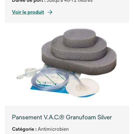
Durée de port :
Jusqu'à 48-72 heures
Voir le produit
Pansement V.A.C.® Granufoam Silver
Catégorie :
Antimicrobien