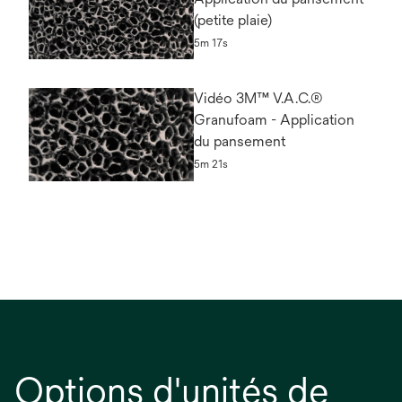
(petite plaie)
5m 17s
Vidéo 3M™ V.A.C.®
Granufoam - Application
du pansement
5m 21s
Options d'unités de