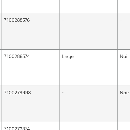
7100288576
-
-
7100288574
Large
Noir
7100276998
-
Noir
7100272374
-
-