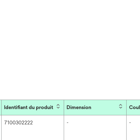
Identifiant du produit
Dimension
Coul
7100302222
-
-