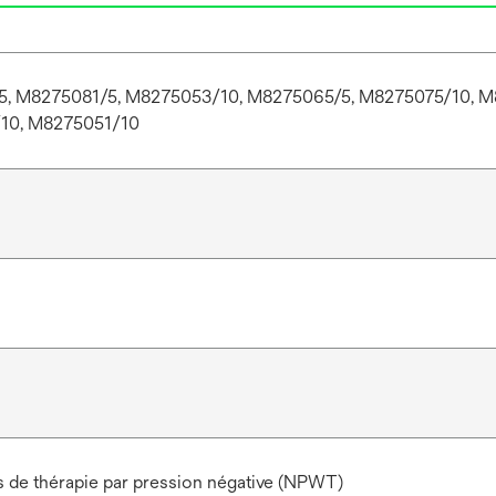
, M8275081/5, M8275053/10, M8275065/5, M8275075/10, M
10, M8275051/10
de thérapie par pression négative (NPWT)