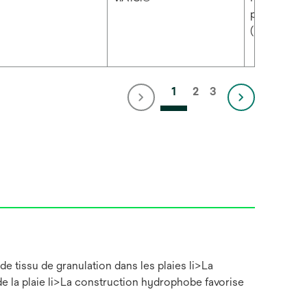
par pressio
(NPWT)
1
2
3
e tissu de granulation dans les plaies li>La
de la plaie li>La construction hydrophobe favorise