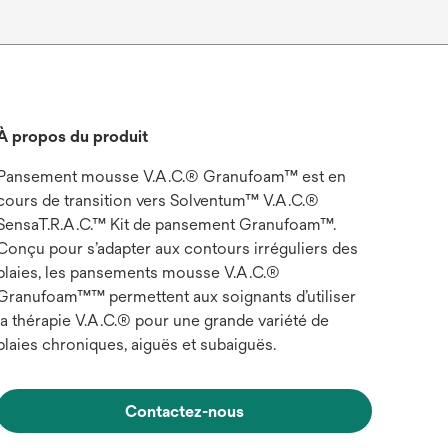
À propos du produit
Pansement mousse V.A.C.® Granufoam™ est en
cours de transition vers Solventum™ V.A.C.®
SensaT.R.A.C.™ Kit de pansement Granufoam™.
Conçu pour s’adapter aux contours irréguliers des
plaies, les pansements mousse V.A.C.®
Granufoam™™ permettent aux soignants d’utiliser
la thérapie V.A.C.® pour une grande variété de
plaies chroniques, aiguës et subaiguës.
Contactez-nous