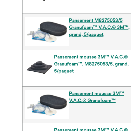
Pansement M8275053/5
Granufoam™ V.A.C.® 3M™,
grand, 5/paquet
Pansement mousse 3M™ V.A.C.®
Granufoam™, M8275053/5, grand,
5/paquet
Pansement mousse 3M™
V.A.C.® Granufoam™
Pansement mousse 3M™ V.A.C.®