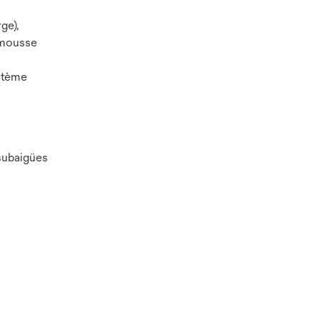
ge),
 mousse
stème
 subaigües