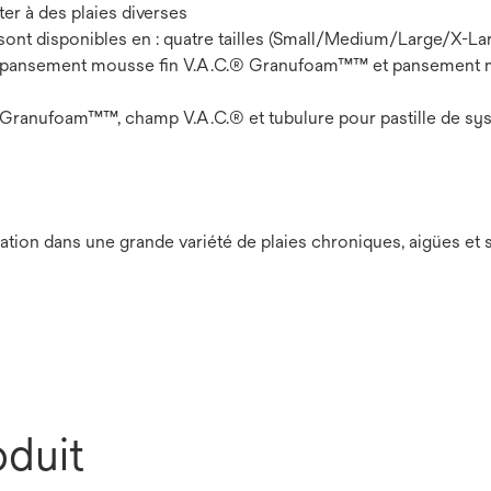
ter à des plaies diverses
 disponibles en : quatre tailles (Small/Medium/Large/X-Lar
pansement mousse fin V.A.C.® Granufoam™™ et pansement
 Granufoam™™, champ V.A.C.® et tubulure pour pastille de sy
tion dans une grande variété de plaies chroniques, aigües et
oduit