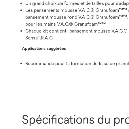
Un grand choix de formes et de tailles pour s’adap
Les pansements mousse V.A.C.® Granufoam™™ sont
pansement mousse rond V.A.C.® Granufoam™™, 
pour les mains V.A.C.® Granufoam™™
Chaque kit contient : pansement mousse V.A.C.®
SensaT.R.A.C.
Applications suggérées
Recommandé pour la formation de tissu de granula
Spécifications du pr