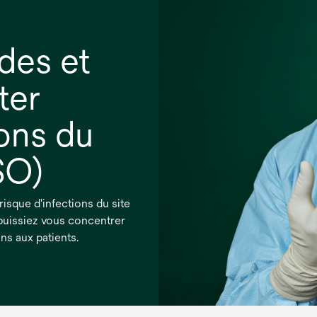
ides et
ter
ions du
SO)
isque d'infections du site
s puissiez vous concentrer
ns aux patients.