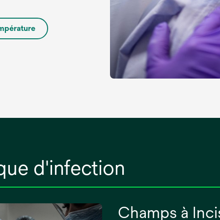
empérature
sque d'infection
Champs à Inci