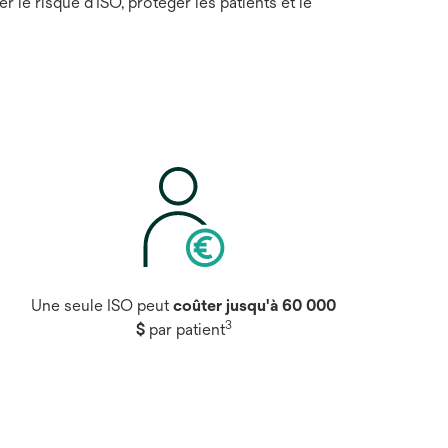
 le risque d'ISO, protéger les patients et le
Une seule ISO peut
coûter jusqu'à 60 000
3
$
par patient