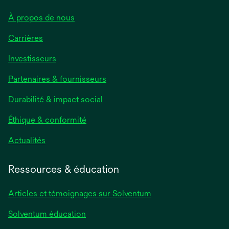
À propos de nous
Carrières
s’ouvre
Investisseurs
dans
Partenaires & fournisseurs
un
nouvel
Durabilité & impact social
onglet
Éthique & conformité
s’ouvre
Actualités
dans
un
Ressources & éducation
nouvel
onglet
Articles et témoignages sur Solventum
Solventum éducation