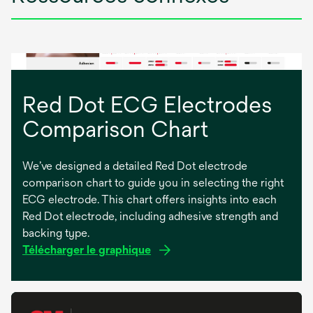
d
a
n
s
u
n
Red Dot ECG Electrodes
n
Comparison Chart
o
u
v
We’ve designed a detailed Red Dot electrode
e
comparison chart to guide you in selecting the right
l
ECG electrode. This chart offers insights into each
o
Red Dot electrode, including adhesive strength and
n
backing type.
g
s
Télécharger le graphique
l
’
e
o
t
u