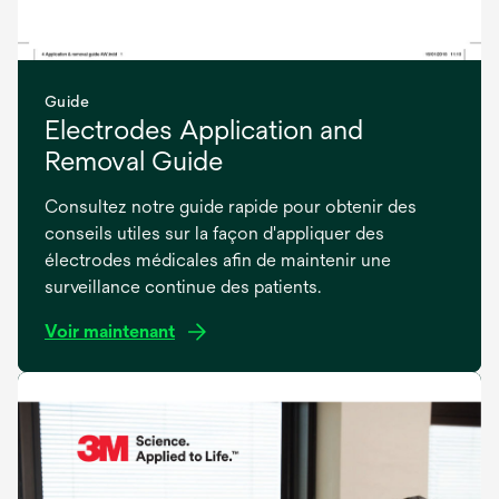
Guide
Electrodes Application and
Removal Guide
Consultez notre guide rapide pour obtenir des
conseils utiles sur la façon d'appliquer des
électrodes médicales afin de maintenir une
surveillance continue des patients.
Voir maintenant
s’ouvre
dans
un
nouvel
onglet