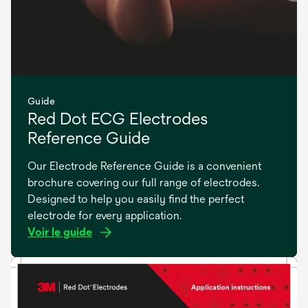
e
t
Guide
Red Dot ECG Electrodes
Reference Guide
Our Electrode Reference Guide is a convenient
brochure covering our full range of electrodes.
Designed to help you easily find the perfect
electrode for every application.
Voir le guide
s’ouvre
dans
un