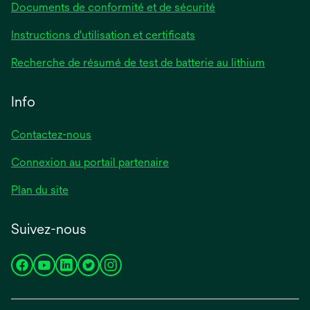
Documents de conformité et de sécurité
s’ouvre
Instructions d'utilisation et certificats
dans
s’ouvre
Recherche de résumé de test de batterie au lithium
un
dans
nouvel
un
Info
onglet
nouvel
onglet
Contactez-nous
Connexion au portail partenaire
Plan du site
Suivez-nous
s’ouvre
s’ouvre
s’ouvre
s’ouvre
s’ouvre
dans
dans
dans
dans
dans
un
un
un
un
un