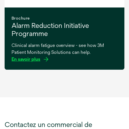
Brochure
Alarm Reduction Initiative
Programme
Clinical alarm fatigue overview - see how 3M
Patient Monitoring Solutions can help.
En savoir plus
s’ouvre
dans
un
nouvel
onglet
Contactez un commercial de