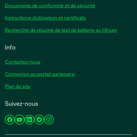
Documents de conformité et de sécurité
Instructions d’utilisation et certificats
Recherche de résumé de test de batterie au lithium
Info
Contactez-nous
Connexion au portail partenaire
Plan du site
Suivez-nous
s’ouvre
s’ouvre
s’ouvre
s’ouvre
s’ouvre
dans
dans
dans
dans
dans