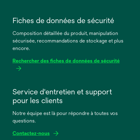
s’ouvre
dans
Fiches de données de sécurité
un
Composition détaillée du produit, manipulation
nouvel
sécurisée, recommandations de stockage et plus
onglet
encore.
Rechercher des fiches de données de sécurité
s’ouvre
dans
Service d'entretien et support
un
pour les clients
nouvel
onglet
Notre équipe est là pour répondre à toutes vos
questions.
Contactez-nous