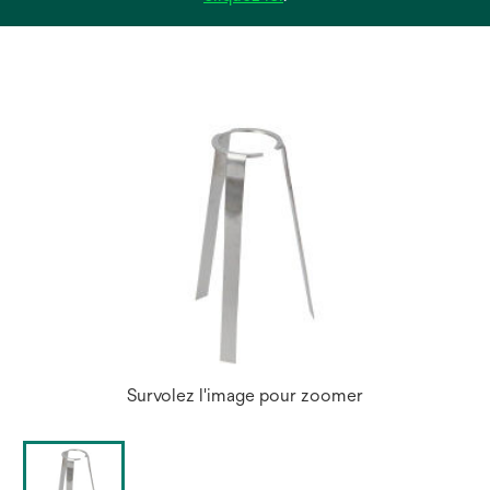
dans
un
nouvel
onglet
Survolez l'image pour zoomer