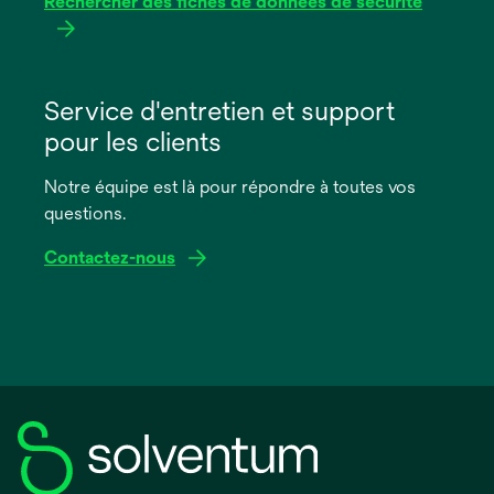
Rechercher des fiches de données de sécurité
s’ouvre
dans
Service d'entretien et support
un
pour les clients
nouvel
onglet
Notre équipe est là pour répondre à toutes vos
questions.
Contactez-nous