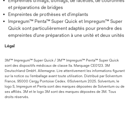
Empreintes d'inlays, d'onlays, de facettes, de couronnes
et préparations de bridges
Empreintes de prothèses et d'implants
Impregum™ Penta™ Super Quick et Impregum™ Super
Quick sont particulièrement adaptés pour prendre des
empreintes d'une préparation à une unité et deux unités
Légal
3M™ Impregum™ Super Quick / 3M™ Impregum™ Penta™ Super Quick
sont des dispositifs médicaux de classe IIa. Marquage CE0123. 3M
Deutschland GmbH. Allemagne. Lire attentivement les informations figurant
sur la notice ou l’emballage avant toute utilisation. Distribué par Solventum
France, 95000 Cergy Pontoise Cedex. ©Solventum 2025. Solventum, le
logo S, Impregum et Penta sont des marques déposées de Solventum ou de
ses affiliés. 3M et le logo 3M sont des marques déposées de 3M. Tous
droits réservés.