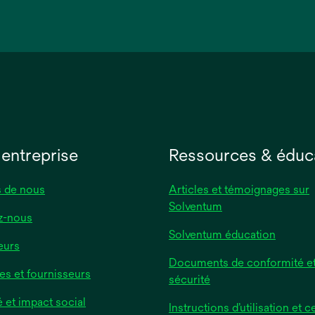
s’ouvre
dans
un
nouvel
onglet
 entreprise
Ressources & éduc
 de nous
Articles et témoignages sur
Solventum
z-nous
Solventum éducation
eurs
Documents de conformité et
es et fournisseurs
sécurité
é et impact social
Instructions d’utilisation et ce