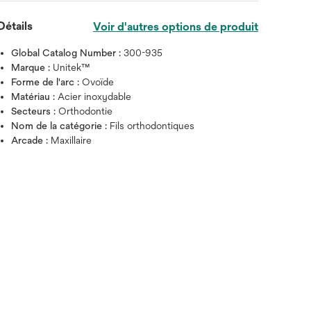
Détails
Voir d'autres options de produit
Global Catalog Number :
300-935
Marque :
Unitek™
Forme de l'arc :
Ovoïde
Matériau :
Acier inoxydable
Secteurs :
Orthodontie
Nom de la catégorie :
Fils orthodontiques
Arcade :
Maxillaire
Survolez l'image pour zoo