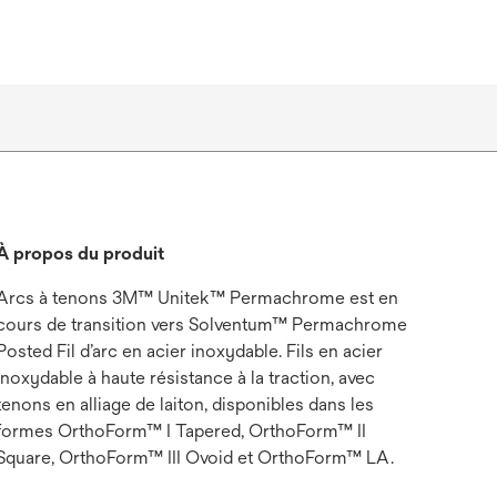
À propos du produit
Arcs à tenons 3M™ Unitek™ Permachrome est en
cours de transition vers Solventum™ Permachrome
Posted Fil d’arc en acier inoxydable. Fils en acier
inoxydable à haute résistance à la traction, avec
tenons en alliage de laiton, disponibles dans les
formes OrthoForm™ I Tapered, OrthoForm™ II
Square, OrthoForm™ III Ovoid et OrthoForm™ LA.