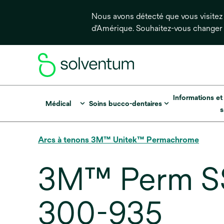
Nous avons détecté que vous visitez 
d'Amérique. Souhaitez-vous changer
Informations et
Médical
Soins bucco-dentaires
s
Arcs à tenons 3M™ Unitek™ Permachrome
3M™ Perm SS 
300-935