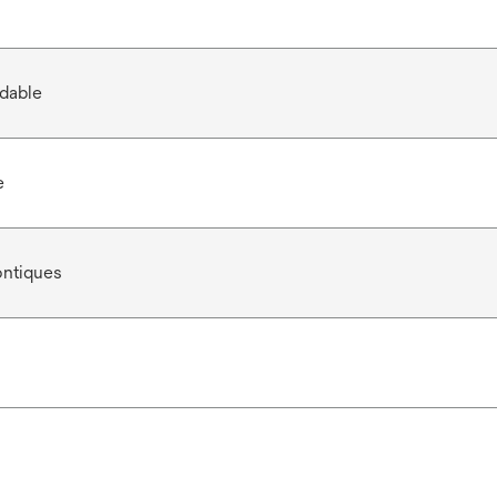
dable
e
ontiques