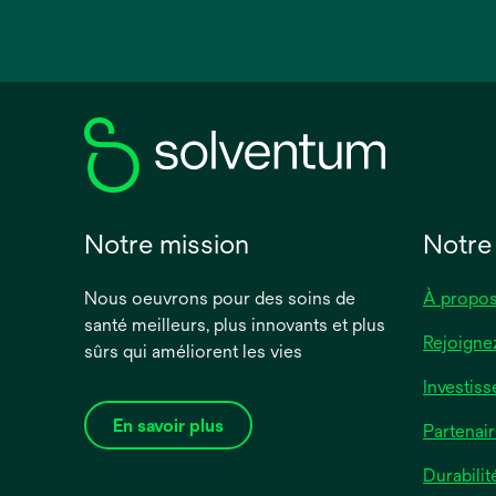
s’ouvre
dans
un
nouvel
onglet
Notre mission
Notre
Nous oeuvrons pour des soins de
À propos
santé meilleurs, plus innovants et plus
Rejoigne
sûrs qui améliorent les vies
Investiss
En savoir plus
Partenair
Durabilit