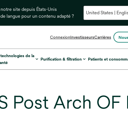
notre site depuis États-Unis
 de langue pour un contenu adapté ?
s’ouvre
Connexion
Investisseurs
Carrières
Nous
dans
un
nouvel
 technologies de la
Purification & filtration
Patients et consomm
onglet
anté
Post Arch OF II