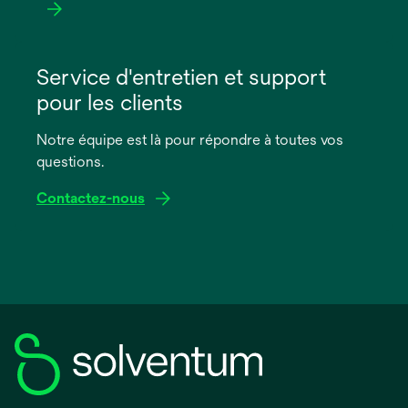
s’ouvre
dans
Service d'entretien et support
un
pour les clients
nouvel
onglet
Notre équipe est là pour répondre à toutes vos
questions.
Contactez-nous