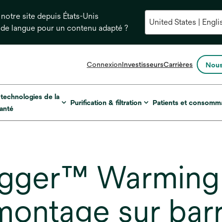
notre site depuis États-Unis
 de langue pour un contenu adapté ?
s’ouvre
Connexion
Investisseurs
Carrières
Nous
dans
un
nouvel
 technologies de la
Purification & filtration
Patients et consomm
onglet
anté
ugger™ Warmin
ontage sur barr