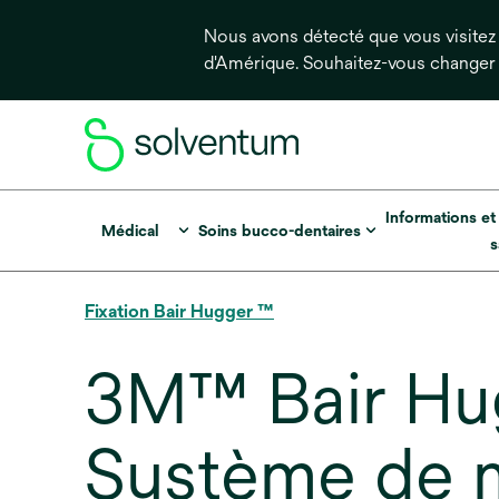
Nous avons détecté que vous visitez 
d'Amérique. Souhaitez-vous changer
Informations et
Médical
Soins bucco-dentaires
s
Fixation Bair Hugger ™
3M™ Bair H
Système de m