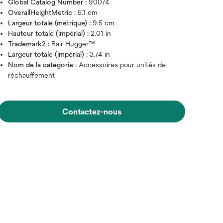
Global Catalog Number :
90074
OverallHeightMetric :
5.1 cm
Largeur totale (métrique) :
9.5 cm
Hauteur totale (impérial) :
2.01 in
Trademark2 :
Bair Hugger™
Largeur totale (impérial) :
3.74 in
Nom de la catégorie :
Accessoires pour unités de
réchauffement
Contactez-nous