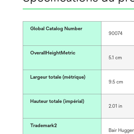
Global Catalog Number
90074
OverallHeightMetric
5.1 cm
Largeur totale (métrique)
9.5 cm
Hauteur totale (impérial)
2.01 in
Trademark2
Bair Hugge