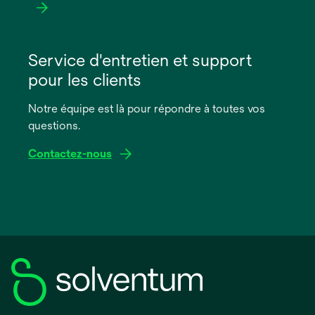
s’ouvre
dans
Service d'entretien et support
un
pour les clients
nouvel
onglet
Notre équipe est là pour répondre à toutes vos
questions.
Contactez-nous