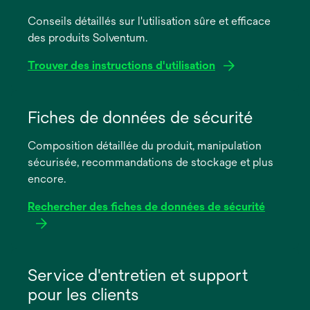
Conseils détaillés sur l'utilisation sûre et efficace
des produits Solventum.
Trouver des instructions d'utilisation
s’ouvre
dans
Fiches de données de sécurité
un
Composition détaillée du produit, manipulation
nouvel
sécurisée, recommandations de stockage et plus
onglet
encore.
Rechercher des fiches de données de sécurité
s’ouvre
dans
Service d'entretien et support
un
pour les clients
nouvel