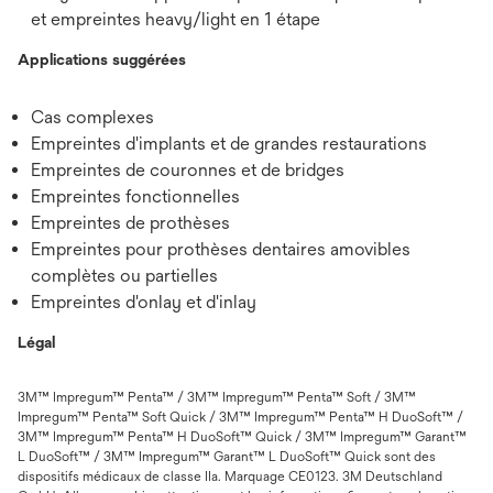
et empreintes heavy/light en 1 étape
Applications suggérées
Cas complexes
Empreintes d'implants et de grandes restaurations
Empreintes de couronnes et de bridges
Empreintes fonctionnelles
Empreintes de prothèses
Empreintes pour prothèses dentaires amovibles
complètes ou partielles
Empreintes d'onlay et d'inlay
Légal
3M™ Impregum™ Penta™ / 3M™ Impregum™ Penta™ Soft / 3M™
Impregum™ Penta™ Soft Quick / 3M™ Impregum™ Penta™ H DuoSoft™ /
3M™ Impregum™ Penta™ H DuoSoft™ Quick / 3M™ Impregum™ Garant™
L DuoSoft™ / 3M™ Impregum™ Garant™ L DuoSoft™ Quick sont des
dispositifs médicaux de classe IIa. Marquage CE0123. 3M Deutschland