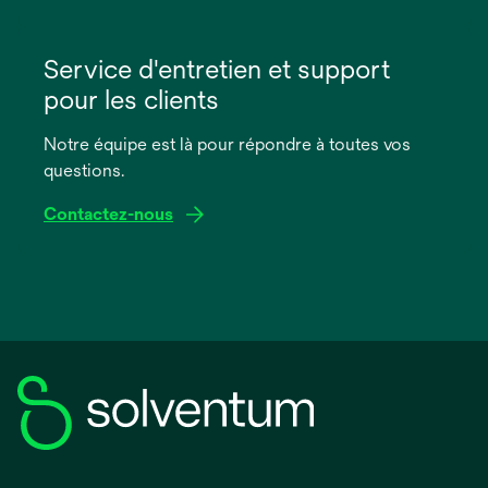
s’ouvre
dans
Service d'entretien et support
un
pour les clients
nouvel
onglet
Notre équipe est là pour répondre à toutes vos
questions.
Contactez-nous