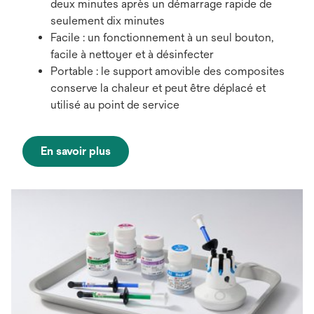
deux minutes après un démarrage rapide de
seulement dix minutes
Facile : un fonctionnement à un seul bouton,
facile à nettoyer et à désinfecter
Portable : le support amovible des composites
conserve la chaleur et peut être déplacé et
utilisé au point de service
En savoir plus
s’ouvre
dans
un
nouvel
onglet