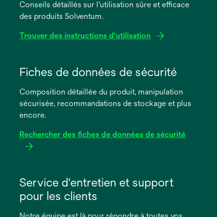
Conseils détaillés sur l'utilisation sûre et efficace
des produits Solventum.
Trouver des instructions d'utilisation
s’ouvre
dans
Fiches de données de sécurité
un
Composition détaillée du produit, manipulation
nouvel
sécurisée, recommandations de stockage et plus
onglet
encore.
Rechercher des fiches de données de sécurité
s’ouvre
dans
Service d'entretien et support
un
pour les clients
nouvel
onglet
Notre équipe est là pour répondre à toutes vos