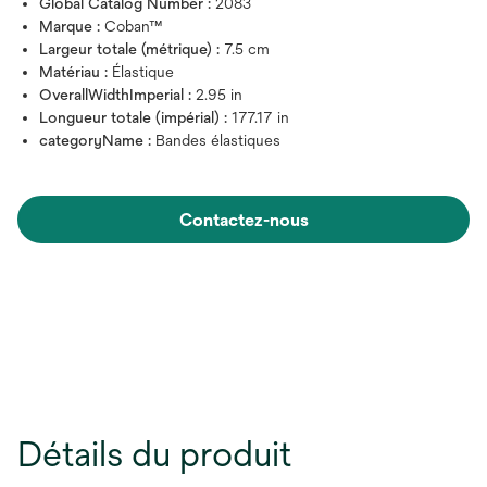
Global Catalog Number :
2083
Marque :
Coban™
Largeur totale (métrique) :
7.5 cm
Matériau :
Élastique
OverallWidthImperial :
2.95 in
Longueur totale (impérial) :
177.17 in
categoryName :
Bandes élastiques
Contactez-nous
Détails du produit