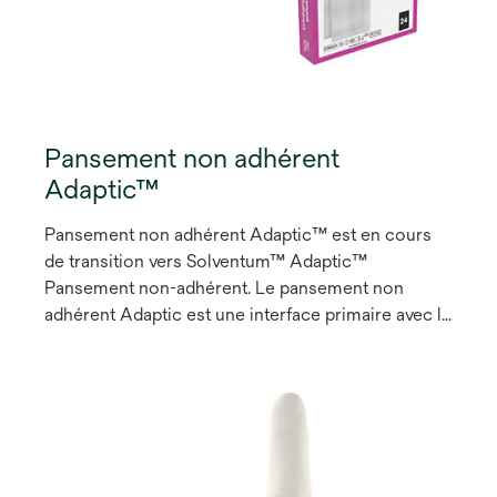
Pansement non adhérent
Adaptic™
Pansement non adhérent Adaptic™ est en cours
de transition vers Solventum™ Adaptic™
Pansement non-adhérent. Le pansement non
adhérent Adaptic est une interface primaire avec la
plaie, composée d'acétate de cellulose tissé avec
une structure à mailles tissées imprégnée d'une
émulsion de gelée de pétrole, permettant un retrait
facile tout en minimisant la douleur lors du
changement de pansement1.