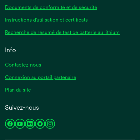
Documents de conformité et de sécurité
Instructions d’utilisation et certificats
Recherche de résumé de test de batterie au lithium
Info
Contactez-nous
Connexion au portail partenaire
Plan du site
Suivez-nous
s’ouvre
s’ouvre
s’ouvre
s’ouvre
s’ouvre
dans
dans
dans
dans
dans