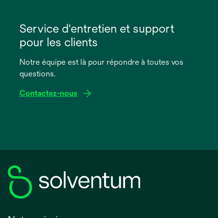
s’ouvre
dans
Service d'entretien et support
un
pour les clients
nouvel
onglet
Notre équipe est là pour répondre à toutes vos
questions.
Contactez-nous