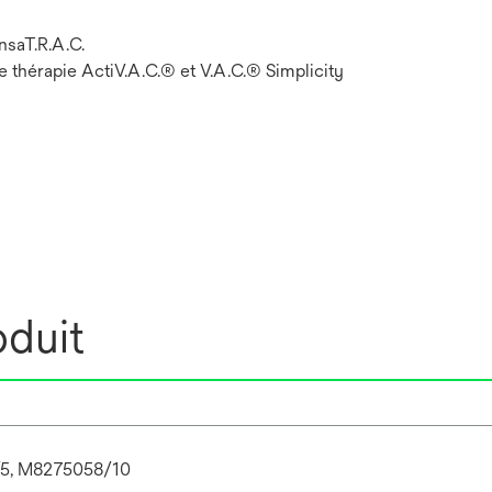
nsaT.R.A.C.
 thérapie ActiV.A.C.® et V.A.C.® Simplicity
oduit
5, M8275058/10