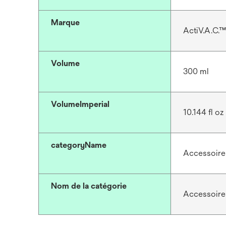
Marque
ActiV.A.C.™
Volume
300 ml
VolumeImperial
10.144 fl oz 
categoryName
Accessoires
Nom de la catégorie
Accessoires