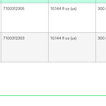
7100312305
10.144 fl oz (us)
300 
7100312303
10.144 fl oz (us)
300 