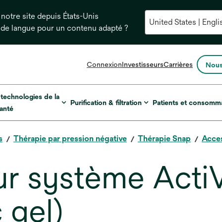
notre site depuis États-Unis
 de langue pour un contenu adapté ?
s’ouvre
Connexion
Investisseurs
Carrières
Nous
dans
un
nouvel
 technologies de la
Purification & filtration
Patients et consomm
onglet
anté
s
Thérapie par pression négative
Thérapie Snap
Acce
ur système Acti
 gel)