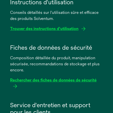
Instructions d'utilisation
Conseils détaillés sur l'utilisation sûre et efficace
des produits Solventum.
Trouver des instructions d'utilisation
s’ouvre
dans
Fiches de données de sécurité
un
Composition détaillée du produit, manipulation
nouvel
sécurisée, recommandations de stockage et plus
onglet
encore.
Rechercher des fiches de données de sécurité
s’ouvre
dans
Service d'entretien et support
un
pour les clients