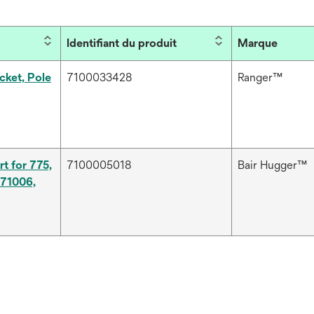
Identifiant du produit
Marque
cket, Pole
7100033428
Ranger™
t for 775,
7100005018
Bair Hugger™
771006,