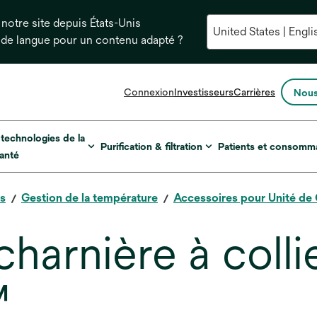
notre site depuis États-Unis
 de langue pour un contenu adapté ?
s’ouvre
Connexion
Investisseurs
Carrières
Nous
dans
un
nouvel
 technologies de la
Purification & filtration
Patients et consomm
onglet
anté
es
Gestion de la température
Accessoires pour Unité de
harnière à colli
™