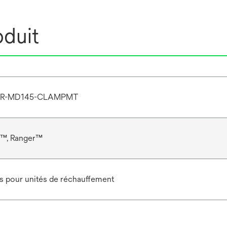
oduit
RGR-MD145-CLAMPMT
r™, Ranger™
s pour unités de réchauffement