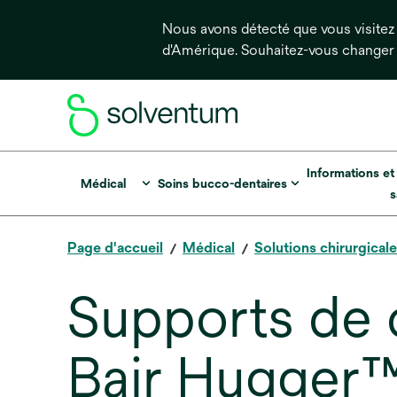
Nous avons détecté que vous visitez 
d'Amérique. Souhaitez-vous changer
Informations et
Médical
Soins bucco-dentaires
s
Page d'accueil
Médical
Solutions chirurgical
Supports de c
Bair Hugger