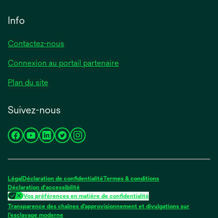
Info
Contactez-nous
Connexion au portail partenaire
Plan du site
Suivez-nous
s’ouvre
s’ouvre
s’ouvre
s’ouvre
s’ouvre
dans
dans
dans
dans
dans
un
un
un
un
un
nouvel
nouvel
nouvel
nouvel
nouvel
Légal
Déclaration de confidentialité
Termes & conditions
onglet
onglet
onglet
onglet
onglet
Déclaration d'accessibilité
Vos préférences en matière de confidentialité
Transparence des chaînes d’approvisionnement et divulgations sur
s’ouvre
l’esclavage moderne