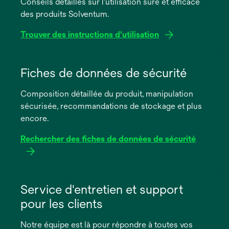
Conseils détaillés sur l'utilisation sûre et efficace
des produits Solventum.
Trouver des instructions d'utilisation
s’ouvre
dans
Fiches de données de sécurité
un
Composition détaillée du produit, manipulation
nouvel
sécurisée, recommandations de stockage et plus
onglet
encore.
Rechercher des fiches de données de sécurité
s’ouvre
dans
Service d'entretien et support
un
pour les clients
nouvel
onglet
Notre équipe est là pour répondre à toutes vos