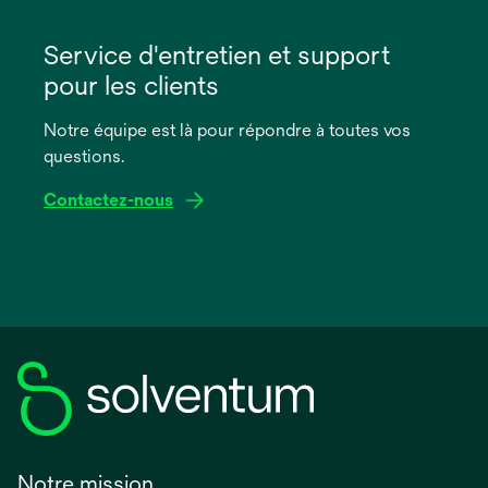
s’ouvre
dans
Service d'entretien et support
un
pour les clients
nouvel
onglet
Notre équipe est là pour répondre à toutes vos
questions.
Contactez-nous
Notre mission