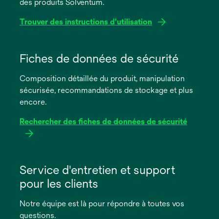
des produits Solventum.
Trouver des instructions d'utilisation
s’ouvre
dans
Fiches de données de sécurité
un
Composition détaillée du produit, manipulation
nouvel
sécurisée, recommandations de stockage et plus
onglet
encore.
Rechercher des fiches de données de sécurité
s’ouvre
dans
Service d'entretien et support
un
pour les clients
nouvel
onglet
Notre équipe est là pour répondre à toutes vos
questions.