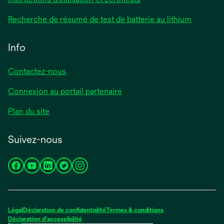
Recherche de résumé de test de batterie au lithium
Info
Contactez-nous
Connexion au portail partenaire
Plan du site
Suivez-nous
s’ouvre
s’ouvre
s’ouvre
s’ouvre
s’ouvre
dans
dans
dans
dans
dans
un
un
un
un
un
nouvel
nouvel
nouvel
nouvel
nouvel
Légal
Déclaration de confidentialité
Termes & conditions
onglet
onglet
onglet
onglet
onglet
Déclaration d'accessibilité