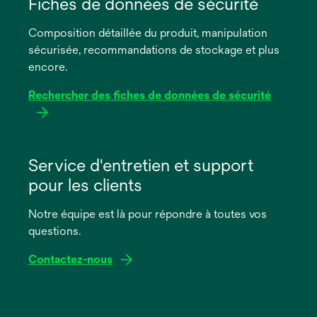
dans
Fiches de données de sécurité
un
Composition détaillée du produit, manipulation
nouvel
sécurisée, recommandations de stockage et plus
onglet
encore.
Rechercher des fiches de données de sécurité
s’ouvre
dans
Service d'entretien et support
un
pour les clients
nouvel
onglet
Notre équipe est là pour répondre à toutes vos
questions.
Contactez-nous