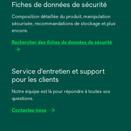
dans
Fiches de données de sécurité
un
Composition détaillée du produit, manipulation
nouvel
sécurisée, recommandations de stockage et plus
onglet
encore.
Rechercher des fiches de données de sécurité
s’ouvre
dans
Service d'entretien et support
un
pour les clients
nouvel
onglet
Notre équipe est là pour répondre à toutes vos
questions.
Contactez-nous