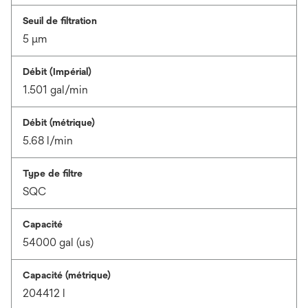
Seuil de filtration
5 μm
Débit (Impérial)
1.501 gal/min
Débit (métrique)
5.68 l/min
Type de filtre
SQC
Capacité
54000 gal (us)
Capacité (métrique)
204412 l