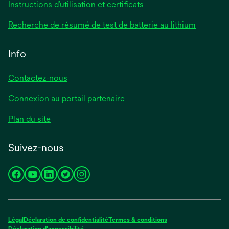
Instructions d’utilisation et certificats
Recherche de résumé de test de batterie au lithium
Info
Contactez-nous
Connexion au portail partenaire
Plan du site
Suivez-nous
s’ouvre
s’ouvre
s’ouvre
s’ouvre
s’ouvre
dans
dans
dans
dans
dans
un
un
un
un
un
nouvel
nouvel
nouvel
nouvel
nouvel
Légal
Déclaration de confidentialité
Termes & conditions
onglet
onglet
onglet
onglet
onglet