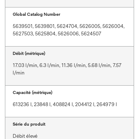
Global Catalog Number
5639501, 5639801, 5624704, 5626005, 5626004,
5627503, 5625804, 5626006, 5624507
Débit (métrique)
17.03 l/min, 6.3 l/min, 11.36 l/min, 5.68 l/min, 7.57
l/min
Capacité (métrique)
613236 l, 23848 l, 408824 l, 204412 l, 264979 l
Série du produit
Débit élevé