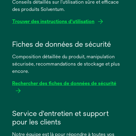
Conseils détaillés sur l'utilisation sûre et efficace
des produits Solventum.
Trouver des instructions d'utilisation
s’ouvre
dans
Fiches de données de sécurité
un
Composition détaillée du produit, manipulation
nouvel
sécurisée, recommandations de stockage et plus
onglet
encore.
Rechercher des fiches de données de sécurité
s’ouvre
dans
Service d'entretien et support
un
pour les clients
nouvel
onglet
Notre équipe est là pour répondre à toutes vos