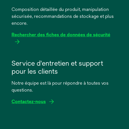
un
Composition détaillée du produit, manipulation
nouvel
sécurisée, recommandations de stockage et plus
onglet
encore.
Rechercher des fiches de données de sécurité
s’ouvre
dans
Service d'entretien et support
un
pour les clients
nouvel
onglet
Notre équipe est là pour répondre à toutes vos
questions.
Contactez-nous