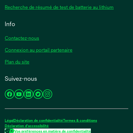
Recherche de résumé de test de batterie au lithium
Info
Contactez-nous
Connexion au portail partenaire
Plan du site
Suivez-nous
s’ouvre
s’ouvre
s’ouvre
s’ouvre
s’ouvre
dans
dans
dans
dans
dans
un
un
un
un
un
nouvel
nouvel
nouvel
nouvel
nouvel
Légal
Déclaration de confidentialité
Termes & conditions
onglet
onglet
onglet
onglet
onglet
Déclaration d'accessibilité
Vos préférences en matière de confidentialité