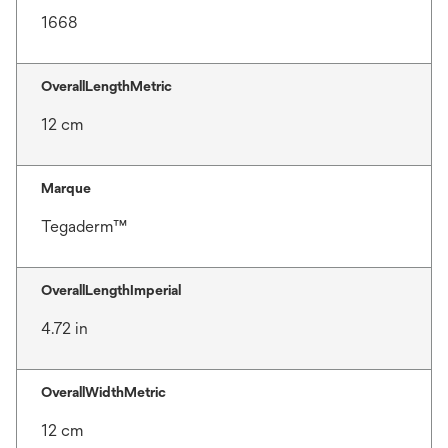
1668
OverallLengthMetric
12 cm
Marque
Tegaderm™
OverallLengthImperial
4.72 in
OverallWidthMetric
12 cm