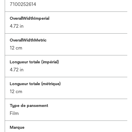
7100252614
OverallWidthImperial
4.72 in
OverallWidthMetric
12 cm
Longueur totale (impérial)
4.72 in
Longueur totale (métrique)
12 cm
Type de pansement
Film
Marque