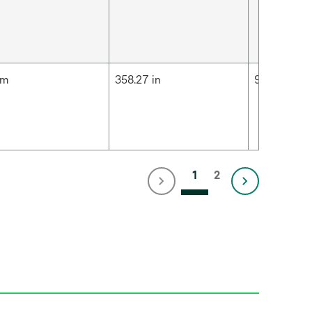
cm
358.27 in
9.1 m
1
2