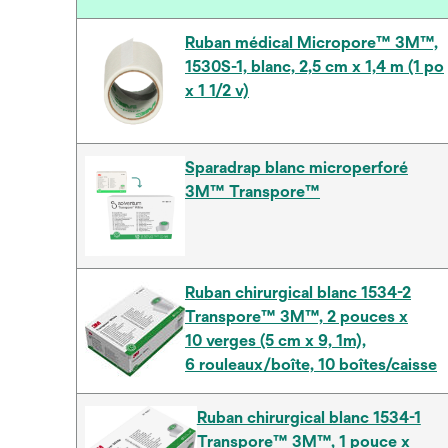
Ruban médical Micropore™ 3M™,
1530S-1, blanc, 2,5 cm x 1,4 m (1 po
x 1 1/2 v)
Sparadrap blanc microperforé
3M™ Transpore™
Ruban chirurgical blanc 1534-2
Transpore™ 3M™, 2 pouces x
10 verges (5 cm x 9, 1m),
6 rouleaux/boîte, 10 boîtes/caisse
Ruban chirurgical blanc 1534-1
Transpore™ 3M™, 1 pouce x