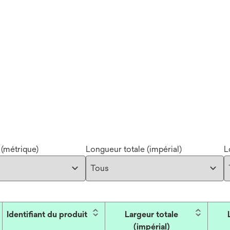
 (métrique)
Longueur totale (impérial)
L
Identifiant du produit
Largeur totale
(impérial)