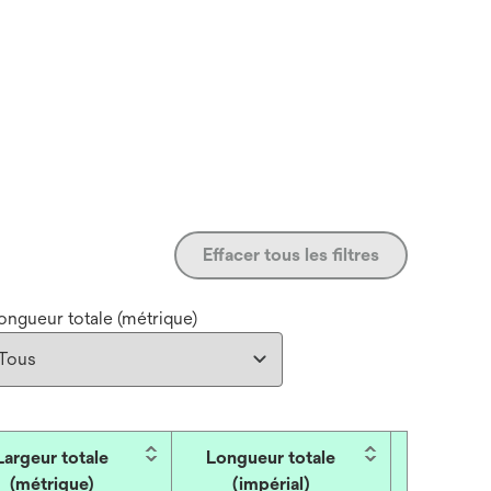
Effacer tous les filtres
ongueur totale (métrique)
Largeur totale
Longueur totale
Longueu
(métrique)
(impérial)
(métr