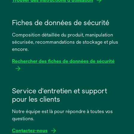
Trouver des instructions d'utilisation
s’ouvre
dans
Fiches de données de sécurité
un
Composition détaillée du produit, manipulation
nouvel
sécurisée, recommandations de stockage et plus
onglet
encore.
Rechercher des fiches de données de sécurité
s’ouvre
dans
Service d'entretien et support
un
pour les clients
nouvel
onglet
Notre équipe est là pour répondre à toutes vos
questions.
Contactez-nous