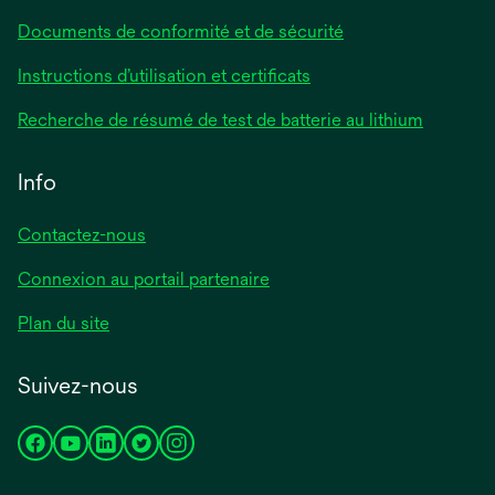
Documents de conformité et de sécurité
Instructions d’utilisation et certificats
Recherche de résumé de test de batterie au lithium
Info
Contactez-nous
Connexion au portail partenaire
Plan du site
Suivez-nous
s’ouvre
s’ouvre
s’ouvre
s’ouvre
s’ouvre
dans
dans
dans
dans
dans