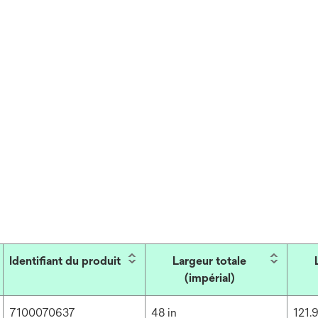
Identifiant du produit
Largeur totale
(impérial)
7100070637
48 in
121.