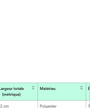
Largeur totale
Matériau
Épaisseur
(métrique)
92 cm
Polyester
14.173 mil