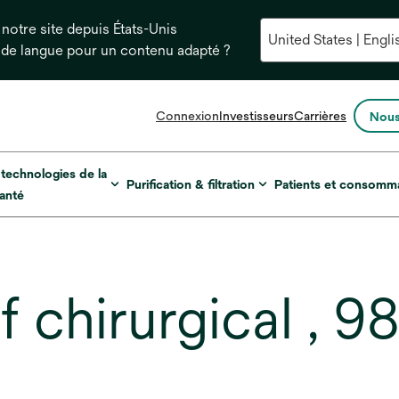
notre site depuis États-Unis
 de langue pour un contenu adapté ?
s’ouvre
Connexion
Investisseurs
Carrières
Nous
dans
un
nouvel
 technologies de la
Purification & filtration
Patients et consomm
onglet
anté
 chirurgical , 9