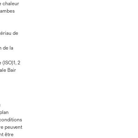
e chaleur
 jambes
tériau de
n de la
 (ISO)1, 2
ale Bair
u
plan
 conditions
ure peuvent
nt être