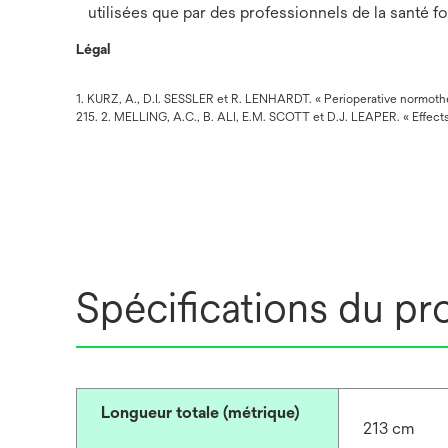
utilisées que par des professionnels de la santé f
Légal
1. KURZ, A., D.I. SESSLER et R. LENHARDT. « Perioperative normother
215. 2. MELLING, A.C., B. ALI, E.M. SCOTT et D.J. LEAPER. « Effects 
Spécifications du pr
Longueur totale (métrique)
213 cm