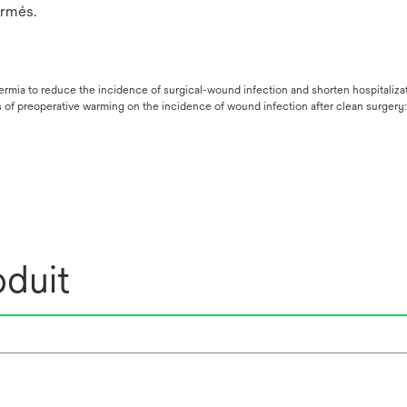
ormés.
mia to reduce the incidence of surgical-wound infection and shorten hospitalizati
of preoperative warming on the incidence of wound infection after clean surgery: a
oduit