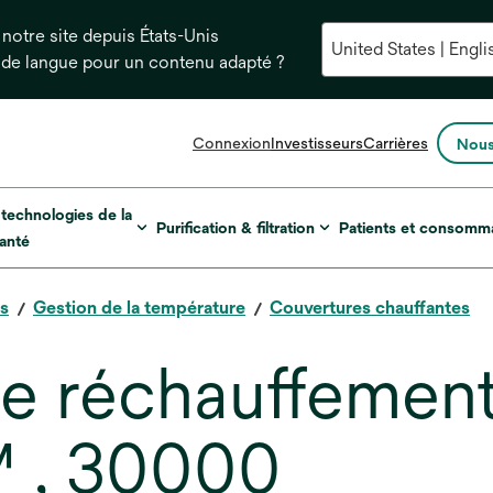
notre site depuis États-Unis
 de langue pour un contenu adapté ?
s’ouvre
Connexion
Investisseurs
Carrières
Nous
dans
un
nouvel
 technologies de la
Purification & filtration
Patients et consomm
onglet
anté
es
Gestion de la température
Couvertures chauffantes
e réchauffement 
™ , 30000