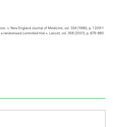
on. », New England Journal of Medicine, vol. 334 (1996), p. 1 209-1
 randomised controlled trial », Lancet, vol. 358 (2001), p. 876-880.