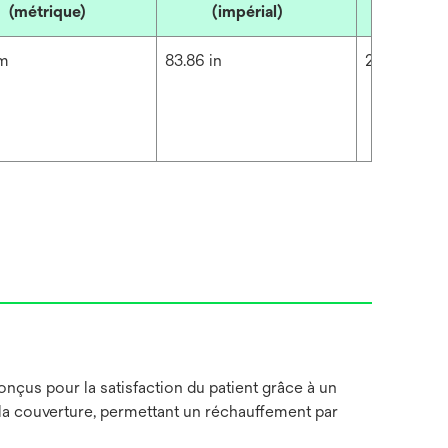
(métrique)
(impérial)
(métr
cm
83.86 in
213 cm
çus pour la satisfaction du patient grâce à un
 la couverture, permettant un réchauffement par