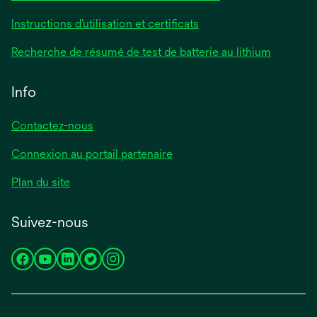
Instructions d’utilisation et certificats
Recherche de résumé de test de batterie au lithium
Info
Contactez-nous
Connexion au portail partenaire
Plan du site
Suivez-nous
s’ouvre
s’ouvre
s’ouvre
s’ouvre
s’ouvre
dans
dans
dans
dans
dans
un
un
un
un
un