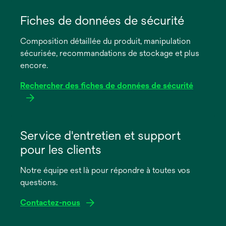
s’ouvre
dans
Fiches de données de sécurité
un
Composition détaillée du produit, manipulation
nouvel
sécurisée, recommandations de stockage et plus
onglet
encore.
Rechercher des fiches de données de sécurité
s’ouvre
dans
Service d'entretien et support
un
pour les clients
nouvel
onglet
Notre équipe est là pour répondre à toutes vos
questions.
Contactez-nous