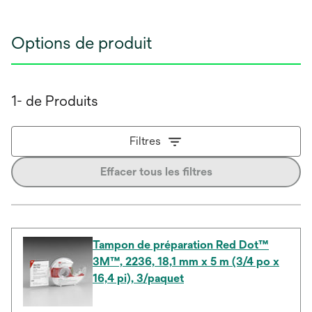
Options de produit
1- de Produits
Filtres
Effacer tous les filtres
Tampon de préparation Red Dot™
3M™, 2236, 18,1 mm x 5 m (3/4 po x
16,4 pi), 3/paquet