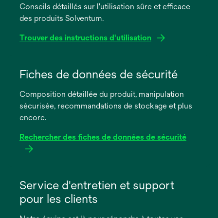
Conseils détaillés sur l'utilisation sûre et efficace
des produits Solventum.
Trouver des instructions d'utilisation
s’ouvre
dans
Fiches de données de sécurité
un
Composition détaillée du produit, manipulation
nouvel
sécurisée, recommandations de stockage et plus
onglet
encore.
Rechercher des fiches de données de sécurité
s’ouvre
dans
Service d'entretien et support
un
pour les clients
nouvel
onglet