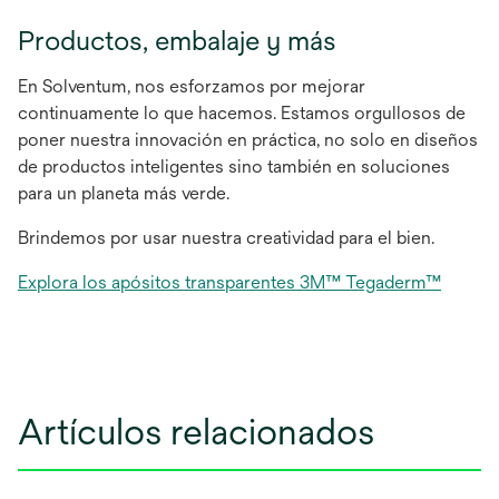
abre
en
Productos, embalaje y más
una
pestaña
En Solventum, nos esforzamos por mejorar
nueva
continuamente lo que hacemos. Estamos orgullosos de
poner nuestra innovación en práctica, no solo en diseños
de productos inteligentes sino también en soluciones
para un planeta más verde.
Brindemos por usar nuestra creatividad para el bien.
se
Explora los apósitos transparentes 3M™ Tegaderm™
abre
en
una
pestañ
nueva
Artículos relacionados