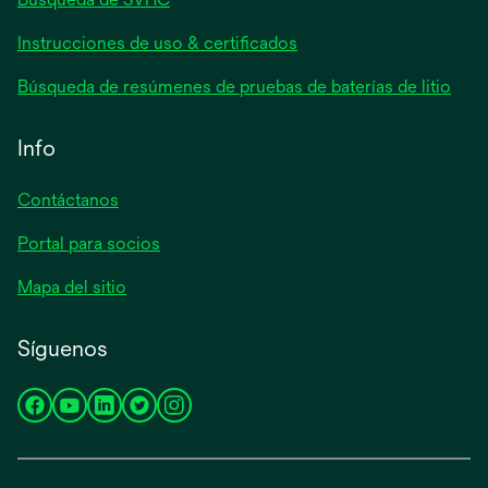
se
Instrucciones de uso & certificados
abre
se
Búsqueda de resúmenes de pruebas de baterías de litio
en
abre
una
en
Info
pestaña
una
nueva
pest
Contáctanos
nuev
Portal para socios
Mapa del sitio
Síguenos
se
se
se
se
se
abre
abre
abre
abre
abre
en
en
en
en
en