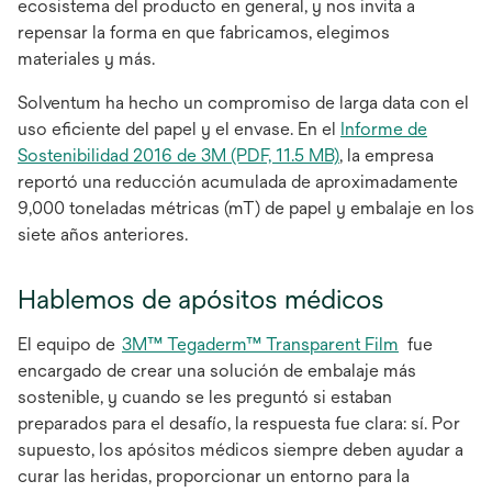
ecosistema del producto en general, y nos invita a
repensar la forma en que fabricamos, elegimos
materiales y más.
Solventum ha hecho un compromiso de larga data con el
uso eficiente del papel y el envase. En el
Informe de
se
Sostenibilidad 2016 de 3M (PDF, 11.5 MB)
, la empresa
abre
reportó una reducción acumulada de aproximadamente
en
9,000 toneladas métricas (mT) de papel y embalaje en los
una
siete años anteriores.
pestaña
nueva
Hablemos de apósitos médicos
El equipo de
3M™ Tegaderm™ Transparent Film
fue
encargado de crear una solución de embalaje más
sostenible, y cuando se les preguntó si estaban
preparados para el desafío, la respuesta fue clara: sí. Por
supuesto, los apósitos médicos siempre deben ayudar a
curar las heridas, proporcionar un entorno para la