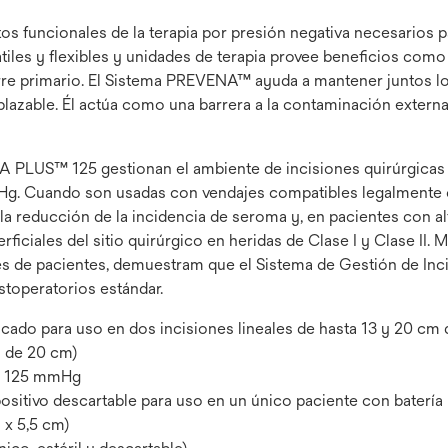
funcionales de la terapia por presión negativa necesarios par
tiles y flexibles y unidades de terapia provee beneficios como f
erre primario. El Sistema PREVENA™ ayuda a mantener juntos l
mplazable. Él actúa como una barrera a la contaminación exter
LUS™ 125 gestionan el ambiente de incisiones quirúrgicas c
Hg. Cuando son usadas con vendajes compatibles legalmente c
ducción de la incidencia de seroma y, en pacientes con alt
ficiales del sitio quirúrgico en heridas de Clase I y Clase II. 
nes de pacientes, demuestram que el Sistema de Gestión de I
toperatorios estándar.
ado para uso en dos incisiones lineales de hasta 13 y 20 cm 
s de 20 cm)
de 125 mmHg
itivo descartable para uso en un único paciente con batería
 x 5,5 cm)