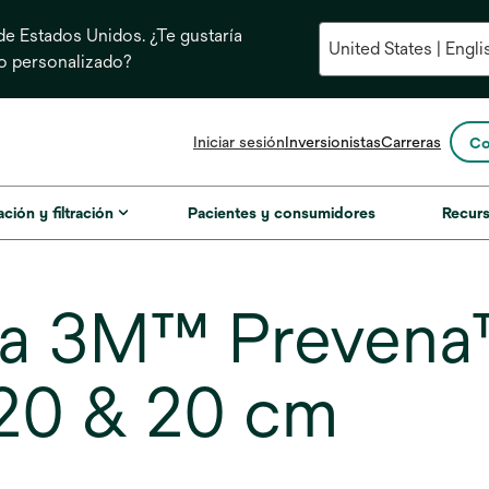
e Estados Unidos. ¿Te gustaría
do personalizado?
se
Iniciar sesión
Inversionistas
Carreras
Co
abre
en
una
ación y filtración
Pacientes y consumidores
Recur
pestaña
nueva
ma 3M™ Prevena
20 & 20 cm