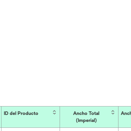
ID del Producto
Ancho Total
Anch
(Imperial)