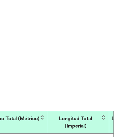
o Total (Métrico)
Longitud Total
Longitud to
(Imperial)