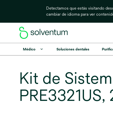
Detectamos que estás visitando desd
cambiar de idioma para ver conteni
Médico
Soluciones dentales
Purific
Kit de Siste
PRE3321US, 