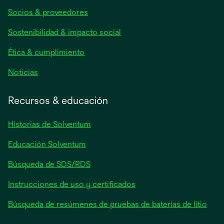
abre
Socios & proveedores
en
una
Sostenibilidad & impacto social
pestaña
nueva
Ética & cumplimiento
se
Noticias
abre
en
Recursos & educación
una
pestaña
Historias de Solventum
nueva
Educación Solventum
Búsqueda de SDS/RDS
Instrucciones de uso y certificados
Búsqueda de resúmenes de pruebas de baterías de litio