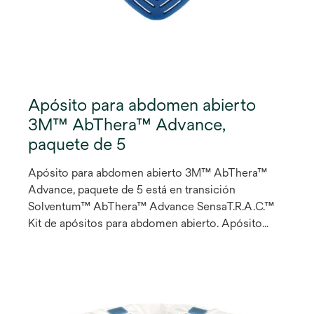
Apósito para abdomen abierto
3M™ AbThera™ Advance,
paquete de 5
Apósito para abdomen abierto 3M™ AbThera™
Advance, paquete de 5 está en transición
Solventum™ AbThera™ Advance SensaT.R.A.C.™
Kit de apósitos para abdomen abierto. Apósito
para Abdomen Abierto - AbThera™ Advance es un
dispositivo temporal de cierre abdominal que
ayuda a los cirujanos a asumir el control en el
inicio de un tratamiento desafiador de abdómen
abierto, ayudándolo a obtener el cierre primario de