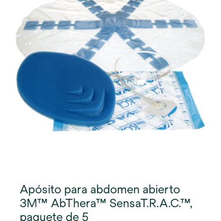
la fascia. Este remueve activamente los fluidos,
ayuda a reducir el edema y proporciona
separación entre la pared abdominal y las vísceras,
protegiendo el contenido abdominal del ambiente
externo.
Apósito para abdomen abierto
3M™ AbThera™ SensaT.R.A.C.™,
paquete de 5