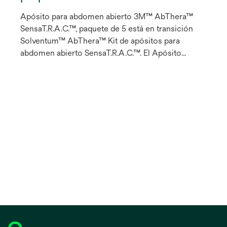
Apósito para abdomen abierto 3M™ AbThera™
SensaT.R.A.C.™, paquete de 5 está en transición
Solventum™ AbThera™ Kit de apósitos para
abdomen abierto SensaT.R.A.C.™. El Apósito
ABTHERA™ SENSAT.R.A.C.™ es un dispositivo
temporal de cierre abdominal que ayuda a los
cirujanos asumir el control en el inicio de un
tratamiento desafiador de abdomen abierto,
ayudándo a obtener el cierre primario de la fascia.
Remueve activamente los fluidos, ayuda a reducir
el edema y proporciona separación entre la pared
abdominal y las vísceras, protegiendo el contenido
abdominal del ambiente externo.