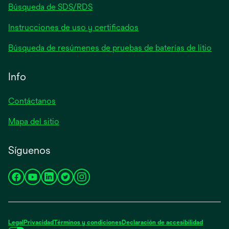
Búsqueda de SDS/RDS
Instrucciones de uso y certificados
Búsqueda de resúmenes de pruebas de baterías de litio
Info
Contáctanos
Mapa del sitio
Síguenos
se
se
se
se
se
abre
abre
abre
abre
abre
en
en
en
en
en
una
una
una
una
una
Legal
Privacidad
Términos y condiciones
Declaración de accesibilidad