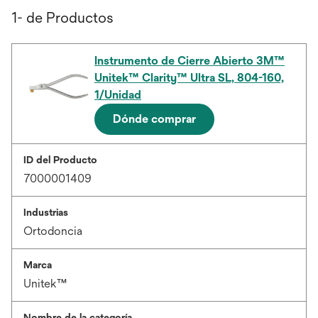
1- de Productos
Instrumento de Cierre Abierto 3M™
Unitek™ Clarity™ Ultra SL, 804-160,
1/Unidad
Dónde comprar
ID del Producto
7000001409
Industrias
Ortodoncia
Marca
Unitek™
Nombre de la categoría