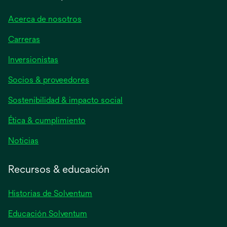
Acerca de nosotros
Carreras
se
Inversionistas
abre
Socios & proveedores
en
una
Sostenibilidad & impacto social
pestaña
nueva
Ética & cumplimiento
se
Noticias
abre
en
Recursos & educación
una
pestaña
Historias de Solventum
nueva
Educación Solventum