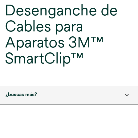
Desenganche de
Cables para
Aparatos 3M™
SmartClip™
¿buscas más?