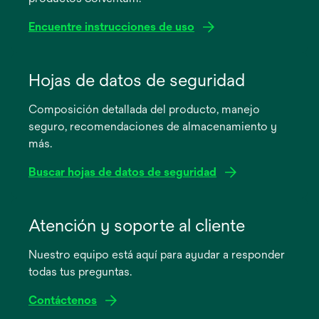
Encuentre instrucciones de uso
se
abre
Hojas de datos de seguridad
en
Composición detallada del producto, manejo
una
seguro, recomendaciones de almacenamiento y
pestaña
más.
nueva
Buscar hojas de datos de seguridad
se
abre
Atención y soporte al cliente
en
Nuestro equipo está aquí para ayudar a responder
una
todas tus preguntas.
pestaña
nueva
Contáctenos