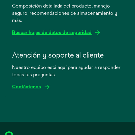
Composición detallada del producto, manejo
una
seguro, recomendaciones de almacenamiento y
pestaña
más.
nueva
Buscar hojas de datos de seguridad
se
abre
Atención y soporte al cliente
en
Nuestro equipo está aquí para ayudar a responder
una
todas tus preguntas.
pestaña
nueva
Contáctenos