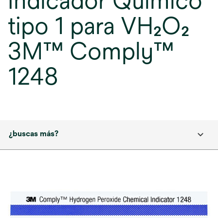
Indicador Químico
tipo 1 para VH₂O₂
3M™ Comply™
1248
¿buscas más?