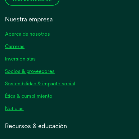
Nuestra empresa
Acerca de nosotros
Carreras
se
Inversionistas
abre
Socios & proveedores
en
una
Sostenibilidad & impacto social
pestaña
nueva
Ética & cumplimiento
se
Noticias
abre
en
Recursos & educación
una
pestaña