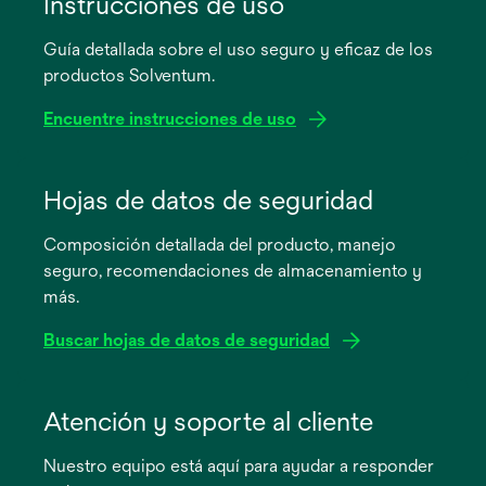
Instrucciones de uso
Guía detallada sobre el uso seguro y eficaz de los
productos Solventum.
Encuentre instrucciones de uso
se
abre
Hojas de datos de seguridad
en
Composición detallada del producto, manejo
una
seguro, recomendaciones de almacenamiento y
pestaña
más.
nueva
Buscar hojas de datos de seguridad
se
abre
Atención y soporte al cliente
en
Nuestro equipo está aquí para ayudar a responder
una